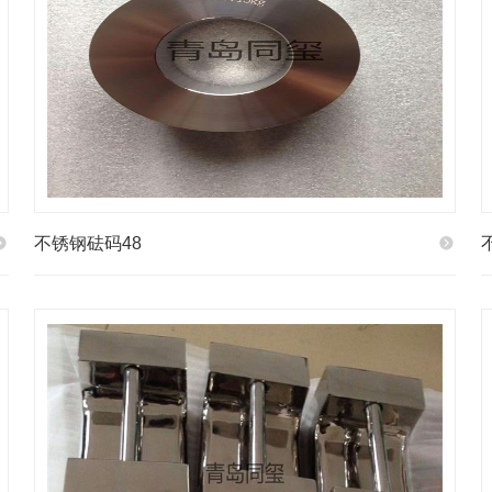
不锈钢砝码48