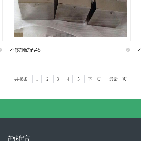
不锈钢砝码45
共48条
1
2
3
4
5
下一页
最后一页
在线留言