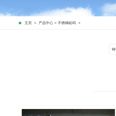
主页
>
产品中心
>
不锈钢砝码
>
铸